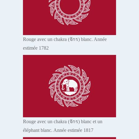
Rouge avec un chakra (จักร) blanc. Année
estimée 1782
Rouge avec un chakra (จักร) blanc et un
éléphant blanc. Année estimée 1817