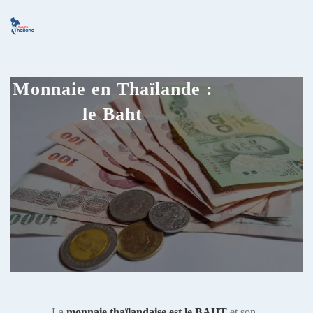
Monnaie en Thaïlande :
le Baht
La
monnaie thaïlandaise est le BAHT
et son