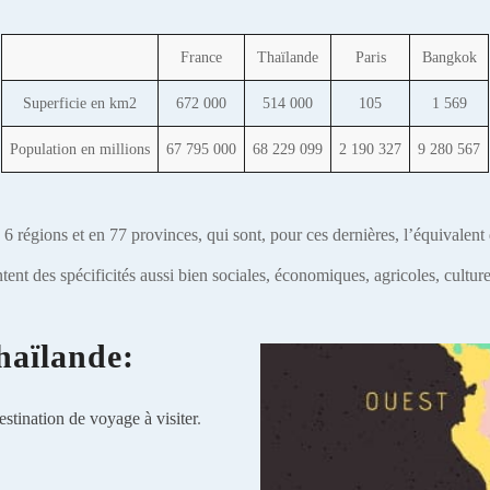
France
Thaïlande
Paris
Bangkok
Superficie en km2
672 000
514 000
105
1 569
Population en millions
67 795 000
68 229 099
2 190 327
9 280 567
6 régions et en 77 provinces, qui sont, pour ces dernières, l’équivalent
tent des spécificités aussi bien sociales, économiques, agricoles, cultu
haïlande:
estination de voyage à visiter
.