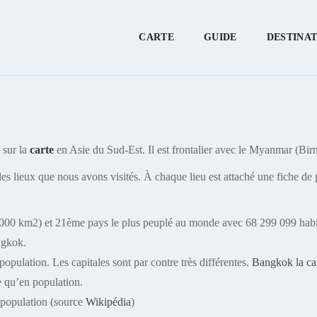
CARTE
GUIDE
DESTINA
 sur la
carte
en Asie du Sud-Est. Il est frontalier avec le Myanmar (Bir
 les lieux que nous avons visités. À chaque lieu est attaché une fiche de
4 000 km2) et 21ème pays le plus peuplé au monde avec 68 299 099 habit
angkok.
population. Les capitales sont par contre très différentes.
Bangkok la cap
ie qu’en population.
 population (source
Wikipédia
)