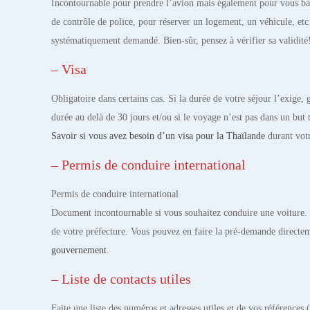
Incontournable pour prendre l’avion mais également pour vous ba
de contrôle de police, pour réserver un logement, un véhicule, et
systématiquement demandé. Bien-sûr, pensez à vérifier sa validité
– Visa
Obligatoire dans certains cas. Si la durée de votre séjour l’exige,
durée au delà de 30 jours et/ou si le voyage n’est pas dans un but 
Savoir si vous avez besoin d’un visa pour la Thaïlande
durant votr
– Permis de conduire international
Permis de conduire international
Document incontournable si vous souhaitez conduire une voiture. 
de votre préfecture. Vous pouvez en faire la pré-demande directem
gouvernement
.
– Liste de contacts utiles
Faite une liste des numéros et adresses utiles et de vos références